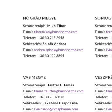
NÓGRÁD
MEGYE
SOMOG
Sztómaterápia:
Mikó Tibor
Sztómater
E-mail:
tibor.miko@hmspharma.com
E-mail:
fer
Telefon: + 36 30 945 2948
Telefon: +
Sebkezelés:
Spisák Andrea
Sebkezelé
E-mail:
andrea.spisak@hmspharma.com
E-mail:
liv
Telefon: + 36 30 422 3894
Telefon: +
VAS
MEGYE
VESZPR
Sztómaterápia:
Tauffer F. Tamás
Sztómater
E-mail:
tamas.tauffer@hmspharma.com
E-mail:
tam
Telefon: + 36 30 950 6873
Telefon: +
Sebkezelés:
Feketéné Csapó Lívia
Sebkezelé
E-mail:
livia.csapo@hmspharma.com
E-mail:
liv