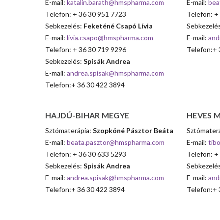
E-mail:
katalin.barath@hmspharma.com
E-mail:
bea
Telefon: + 36 30 951 7723
Telefon: +
Sebkezelés:
Feketéné Csapó Lívia
Sebkezelé
E-mail:
livia.csapo@hmspharma.com
E-mail:
and
Telefon: + 36 30 719 9296
Telefon:+ 
Sebkezelés:
Spisák Andrea
E-mail:
andrea.spisak@hmspharma.com
Telefon:+ 36 30 422 3894
HAJDÚ-BIHAR
MEGYE
HEVES
M
Sztómaterápia:
Szopkóné Pásztor Beáta
Sztómater
E-mail:
beata.pasztor@hmspharma.com
E-mail:
tib
Telefon: + 36 30 633 5293
Telefon: +
Sebkezelés:
Spisák Andrea
Sebkezelé
E-mail:
andrea.spisak@hmspharma.com
E-mail:
and
Telefon:+ 36 30 422 3894
Telefon:+ 