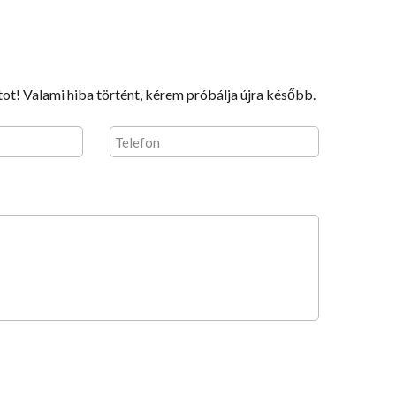
felhasználónév?
Fiók
létrehozása
tot!
Valami hiba történt, kérem próbálja újra később.