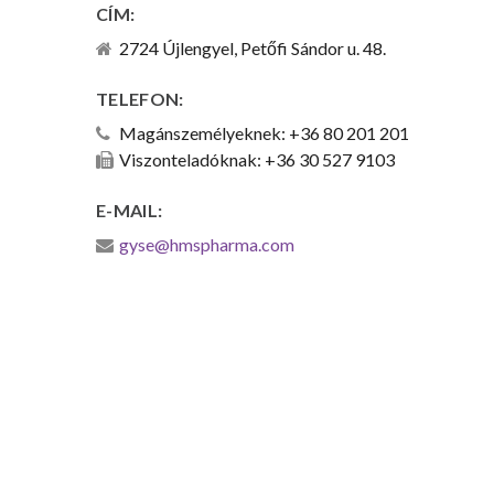
CÍM:
2724 Újlengyel, Petőfi Sándor u. 48.
TELEFON:
Magánszemélyeknek: +36 80 201 201
Viszonteladóknak: +36 30 527 9103
E-MAIL:
gyse@hmspharma.com