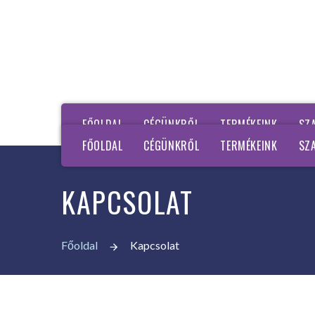
FŐOLDAL
CÉGÜNKRŐL
TERMÉKEINK
SZ
FŐOLDAL
CÉGÜNKRŐL
TERMÉKEINK
SZ
KAPCSOLAT
Főoldal
Kapcsolat