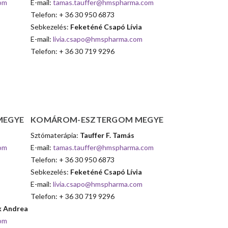
om
E-mail:
tamas.tauffer@hmspharma.com
Telefon: + 36 30 950 6873
Sebkezelés:
Feketéné Csapó Lívia
E-mail:
livia.csapo@hmspharma.com
Telefon: + 36 30 719 9296
MEGYE
KOMÁROM-ESZTERGOM
MEGYE
Sztómaterápia:
Tauffer F. Tamás
om
E-mail:
tamas.tauffer@hmspharma.com
Telefon: + 36 30 950 6873
Sebkezelés:
Feketéné Csapó Lívia
E-mail:
livia.csapo@hmspharma.com
Telefon: + 36 30 719 9296
k Andrea
om