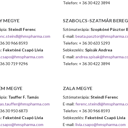
Telefon: + 36 30 422 3894
Y
MEGYE
SZABOLCS-SZATMÁR
BERE
ápia:
Steindl Ferenc
Sztómaterápia:
Szopkóné Pásztor 
enc.steindl@hmspharma.com
E-mail:
beata.pasztor@hmspharma.
 36 30 966 8593
Telefon: + 36 30 633 5293
s:
Feketéné Csapó Lívia
Sebkezelés:
Spisák Andrea
ia.csapo@hmspharma.com
E-mail:
andrea.spisak@hmspharma.c
 36 30 719 9296
Telefon: + 36 30 422 3894
ÉM
MEGYE
ZALA
MEGYE
ápia:
Tauffer F. Tamás
Sztómaterápia:
Steindl Ferenc
as.tauffer@hmspharma.com
E-mail:
ferenc.steindl@hmspharma.
 36 30 950 6873
Telefon: + 36 30 966 8593
s:
Feketéné Csapó Lívia
Sebkezelés:
Feketéné Csapó Lívia
ia.csapo@hmspharma.com
E-mail:
livia.csapo@hmspharma.com