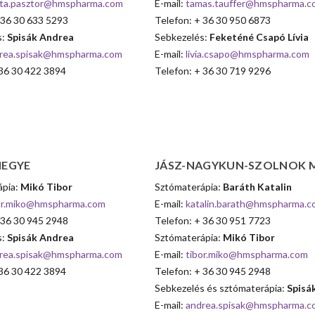
ta.pasztor@hmspharma.com
E-mail:
tamas.tauffer@hmspharma.c
 36 30 633 5293
Telefon: + 36 30 950 6873
s:
Spisák Andrea
Sebkezelés:
Feketéné Csapó Lívia
rea.spisak@hmspharma.com
E-mail:
livia.csapo@hmspharma.com
36 30 422 3894
Telefon: + 36 30 719 9296
EGYE
JÁSZ-NAGYKUN-SZOLNOK
ápia:
Mikó Tibor
Sztómaterápia:
Baráth Katalin
or.miko@hmspharma.com
E-mail:
katalin.barath@hmspharma.c
 36 30 945 2948
Telefon: + 36 30 951 7723
s:
Spisák Andrea
Sztómaterápia:
Mikó Tibor
rea.spisak@hmspharma.com
E-mail:
tibor.miko@hmspharma.com
36 30 422 3894
Telefon: + 36 30 945 2948
Sebkezelés és sztómaterápia:
Spisá
E-mail:
andrea.spisak@hmspharma.c