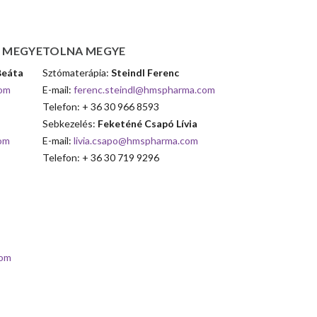
G
MEGYE
TOLNA
MEGYE
Beáta
Sztómaterápia:
Steindl Ferenc
com
E-mail:
ferenc.steindl@hmspharma.com
Telefon: + 36 30 966 8593
Sebkezelés:
Feketéné Csapó Lívia
om
E-mail:
livia.csapo@hmspharma.com
Telefon: + 36 30 719 9296
com