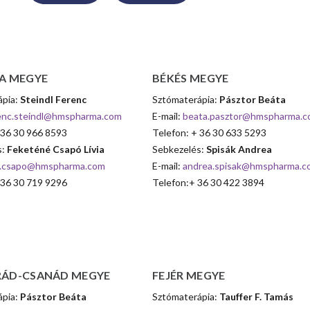
A
MEGYE
BÉKÉS
MEGYE
ápia:
Steindl Ferenc
Sztómaterápia:
Pásztor Beáta
enc.steindl@hmspharma.com
E-mail:
beata.pasztor@hmspharma.
 36 30 966 8593
Telefon: + 36 30 633 5293
s:
Feketéné Csapó Lívia
Sebkezelés:
Spisák Andrea
ia.csapo@hmspharma.com
E-mail:
andrea.spisak@hmspharma.c
 36 30 719 9296
Telefon:+ 36 30 422 3894
ÁD-CSANÁD
MEGYE
FEJÉR
MEGYE
ápia:
Pásztor Beáta
Sztómaterápia:
Tauffer F. Tamás