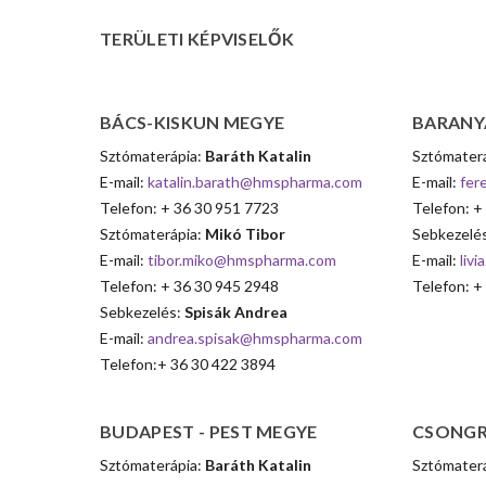
TERÜLETI
KÉPVISELŐK
BÁCS-KISKUN
MEGYE
BARANY
Sztómaterápia:
Baráth Katalin
Sztómater
E-mail:
katalin.barath@hmspharma.com
E-mail:
fer
Telefon: + 36 30 951 7723
Telefon: +
Sztómaterápia:
Mikó Tibor
Sebkezelé
E-mail:
tibor.miko@hmspharma.com
E-mail:
liv
Telefon: + 36 30 945 2948
Telefon: +
Sebkezelés:
Spisák Andrea
E-mail:
andrea.spisak@hmspharma.com
Telefon:+ 36 30 422 3894
BUDAPEST
-
PEST
MEGYE
CSONGR
Sztómaterápia:
Baráth Katalin
Sztómater