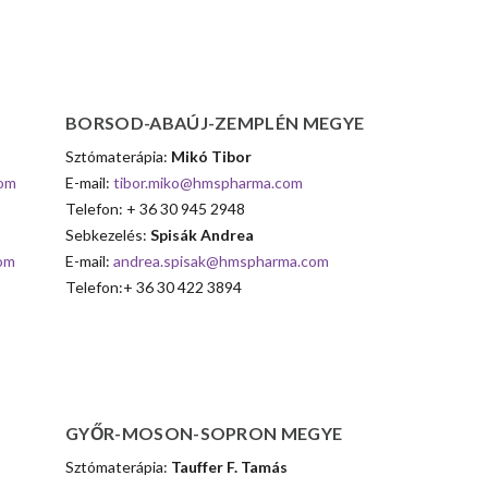
BORSOD-ABAÚJ-ZEMPLÉN
MEGYE
Sztómaterápia:
Mikó Tibor
com
E-mail:
tibor.miko@hmspharma.com
Telefon: + 36 30 945 2948
Sebkezelés:
Spisák Andrea
om
E-mail:
andrea.spisak@hmspharma.com
Telefon:+ 36 30 422 3894
GYŐR-MOSON-SOPRON
MEGYE
Sztómaterápia:
Tauffer F. Tamás