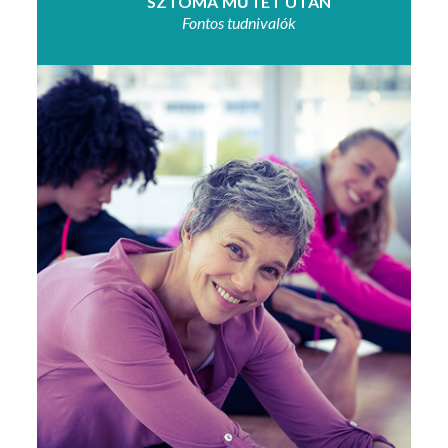
SZTÓMA
MŰTÉT
UTÁN
Fontos tudnivalók