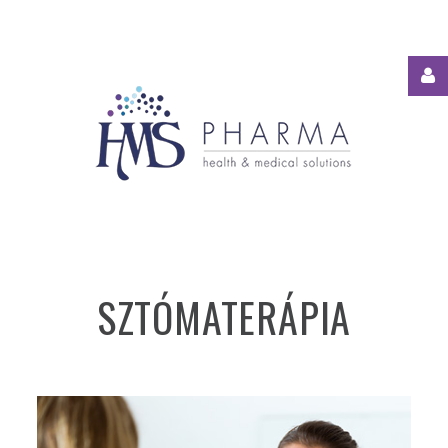
Felhasználónév
Jelszó
Jegyezze
meg
SZTÓMATERÁPIA
Elfelejtett
jelszó?
Elfelejtett