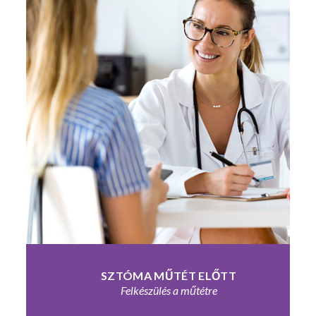
felhasználónév?
Fiók
létrehozása
SZTÓMA
MŰTÉT
ELŐTT
Felkészülés a műtétre